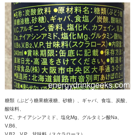
糖類（ぶどう糖果糖液糖、砂糖）、ギャバ、食塩、炭酸、
酸味料、
V.C、ナイアシンアミド、塩化Mg、グルタミン酸Na、
V.B6、
V.B2、V.P、甘味料（スクラロース）