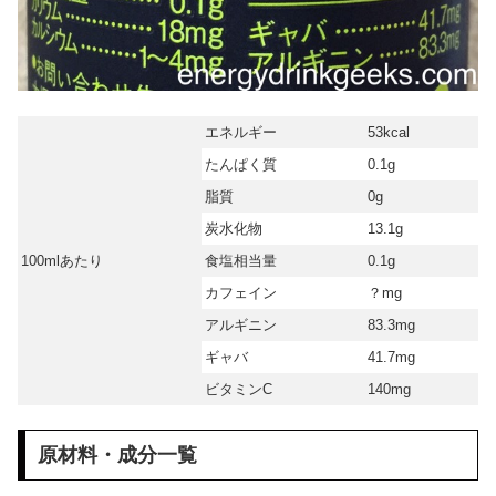
エネルギー
53kcal
たんぱく質
0.1g
脂質
0g
炭水化物
13.1g
100mlあたり
食塩相当量
0.1g
カフェイン
？mg
アルギニン
83.3mg
ギャバ
41.7mg
ビタミンC
140mg
原材料・成分一覧