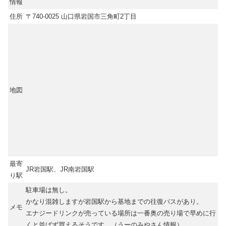
情報
住所
〒740-0025 山口県岩国市三角町2丁目
地図
最寄
JR岩国駅、JR南岩国駅
り駅
駐車場は無し。
かなり混雑しますが岩国駅から基地までの往復バスがあり。
メモ
エナジードリンクが売っている場所は一番奥の売り場で早めに行
くと並ばず買えるそうです。（うーのみやさん情報）