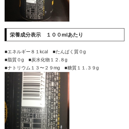
栄養成分表示 １００mlあたり
■エネルギー８１kcal ■たんぱく質０g
■脂質０g ■炭水化物１２.８g
■ナトリウム１３〜２９mg ■糖質１１.３９g