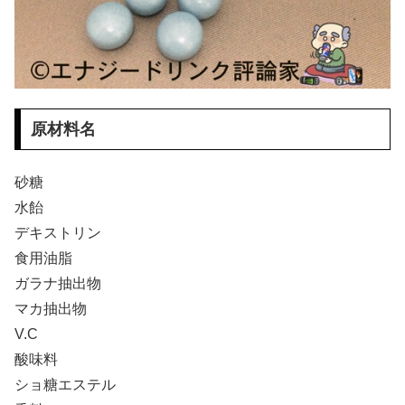
原材料名
砂糖
水飴
デキストリン
食用油脂
ガラナ抽出物
マカ抽出物
V.C
酸味料
ショ糖エステル