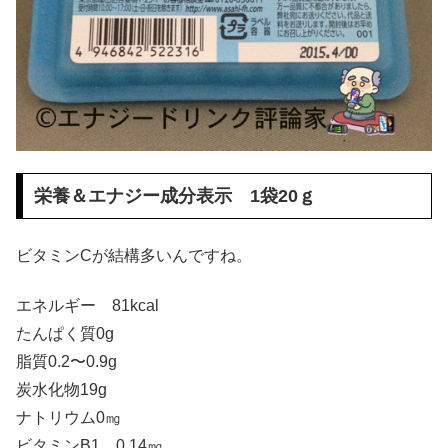
栄養＆エナジー成分表示 1袋20ｇ
ビタミンCが結構多いんですね。
エネルギー 81kcal
たんぱく質0g
脂質0.2〜0.9g
炭水化物19g
ナトリウム0㎎
ビタミンB1 0.14㎎