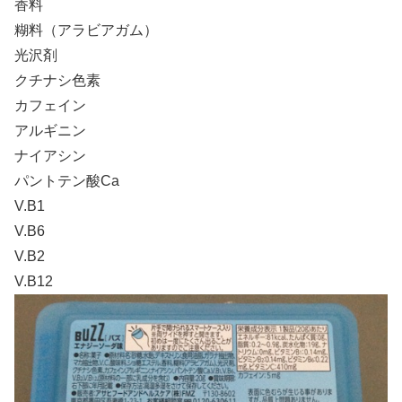
香料
糊料（アラビアガム）
光沢剤
クチナシ色素
カフェイン
アルギニン
ナイアシン
パントテン酸Ca
V.B1
V.B6
V.B2
V.B12