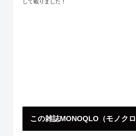
して載りました！
この雑誌MONOQLO（モノク