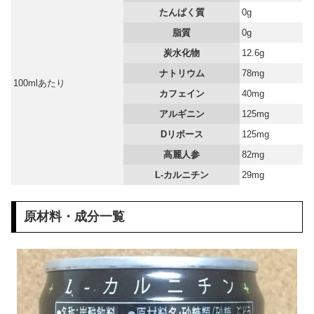
たんぱく質
0g
脂質
0g
炭水化物
12.6g
ナトリウム
78mg
100mlあたり
カフェイン
40mg
アルギニン
125mg
Dリボース
125mg
高麗人参
82mg
L-カルニチン
29mg
原材料・成分一覧