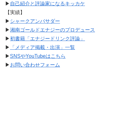
▶
自己紹介と評論家になるキッカケ
【実績】
▶
シャークアンバサダー
▶
湘南ゴールドエナジーのプロデュース
▶
初書籍「エナジードリンク評論」
▶
「メディア掲載・出演」一覧
▶
SNSやYouTubeはこちら
▶
お問い合わせフォーム