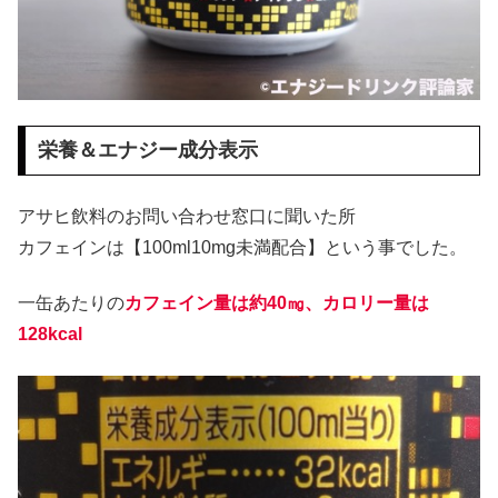
栄養＆エナジー成分表示
アサヒ飲料のお問い合わせ窓口に聞いた所
カフェインは【100ml10mg未満配合】という事でした。
一缶あたりの
カフェイン量は約40㎎、カロリー量は
128kcal